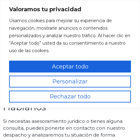
Valoramos tu privacidad
Usamos cookies para mejorar su experiencia de
navegación, mostrarle anuncios o contenidos
personalizados y analizar nuestro tráfico. Al hacer clic en
“Aceptar todo” usted da su consentimiento a nuestro
Contacto
uso de las cookies.
Aceptar todo
Inicio / Contacto
Personalizar
Rechazar todo
Háblanos
Si
necesitas
asesoramiento
jurídico
o
tienes
alguna
consulta,
puedes
ponerte
en
contacto
con
nuestro
despacho
y
analizaremos
tu
situación
de
forma