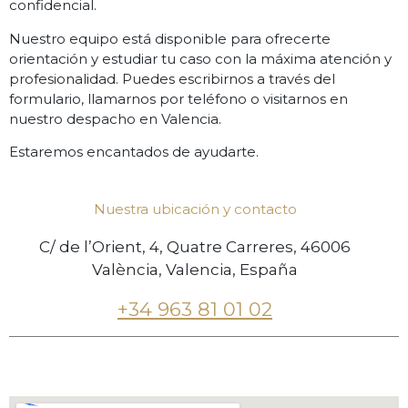
confidencial.
Nuestro
equipo
está
disponible
para
ofrecerte
orientación
y
estudiar
tu
caso
con
la
máxima
atención
y
profesionalidad.
Puedes
escribirnos
a
través
del
formulario,
llamarnos
por
teléfono
o
visitarnos
en
nuestro
despacho
en
Valencia.
Estaremos
encantados
de
ayudarte.
Nuestra ubicación y contacto
C/ de l’Orient, 4, Quatre Carreres, 46006
València, Valencia, España
+34 963 81 01 02